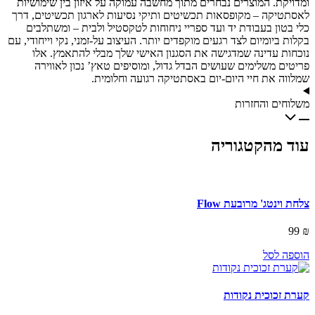
ומדויקת. המוצרים נבחרים מתוך מחשבה עמוקה על איזון בין שימושיות
לאסתטיקה – מקופסאות תכשיטים ותיקי נסיעות לארגון תכשיטים, דרך
כלי בטון בעבודת יד ועד ספריי ניחוחות לטקסטיל ולבית – ומשתלבים
בקלות ביומיום לצד רגעים מוקפדים יותר. העיצוב על-זמני, נקי וייחודי, עם
נוכחות עדינה שמדגישה את הסגנון האישי שלך מבלי להתאמץ. אלו
פריטים משלימים שעושים הבדל גדול, ומוסיפים טאץ’ נכון לאווירה
שמלווה את חיי היום-יום באסתטיקה רגועה וחלומית.
משלוחים והחזרות
עוד מהקטגוריה
צלחת וינטג' מרובעת Flow
99
₪
הוספה לסל
קערת זכוכית נקודות