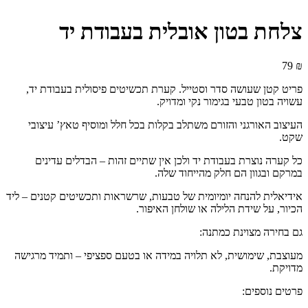
צלחת בטון אובלית בעבודת יד
79
₪
פריט קטן שעושה סדר וסטייל. קערת תכשיטים פיסולית בעבודת יד,
עשויה בטון טבעי בגימור נקי ומדויק.
העיצוב האורגני והזורם משתלב בקלות בכל חלל ומוסיף טאץ’ עיצובי
שקט.
כל קערה נוצרת בעבודת יד ולכן אין שתיים זהות – הבדלים עדינים
במרקם ובגוון הם חלק מהייחוד שלה.
אידיאלית להנחה יומיומית של טבעות, שרשראות ותכשיטים קטנים – ליד
הכיור, על שידת הלילה או שולחן האיפור.
גם בחירה מצוינת כמתנה:
מעוצבת, שימושית, לא תלויה במידה או בטעם ספציפי – ותמיד מרגישה
מדויקת.
פרטים נוספים: