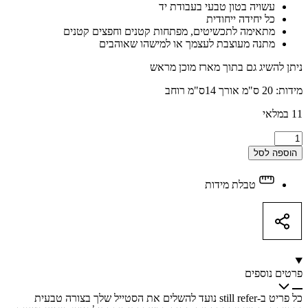
עשויה בטון טבעי בעבודת יד
כל יחידה ייחודית
מתאימה לתכשיטים, מפתחות קטנים וחפצים קטנים
מתנה מעוצבת לעצמך או למישהו שאוהבים
ניתן להשיג גם בתוך מארז מוכן מראש
מידות: 20 ס"מ אורך 14ס"מ רוחב
11 במלאי
צלחת
בטון
הוספה לסל
אובלית
בעבודת
טבלת מידות
יד
quantity
פרטים נוספים
כל פריט ב-still refer נועד להשלים את הסטייל שלך בצורה טבעית