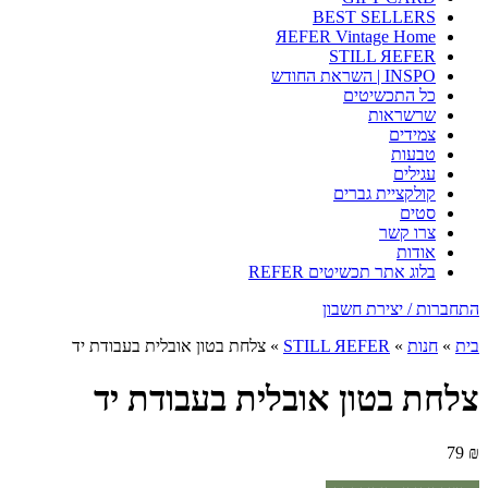
BEST SELLERS
ЯEFER Vintage Home
STILL ЯEFER
INSPO | השראת החודש
כל התכשיטים
שרשראות
צמידים
טבעות
עגילים
קולקציית גברים
סטים
צרו קשר
אודות
בלוג אתר תכשיטים REFER
התחברות / יצירת חשבון
בית
»
חנות
»
STILL ЯEFER
»
צלחת בטון אובלית בעבודת יד
צלחת בטון אובלית בעבודת יד
79
₪