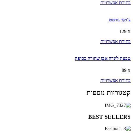
may
בחירת אפשרויות
be
chosen
on
צ'וקר גורמט
the
product
129
₪
page
This
בחירת אפשרויות
product
has
multiple
טבעת לינדה אבן שחורה כסופה
variants.
The
89
₪
options
may
בחירת אפשרויות
be
chosen
קטגוריות נוספות
on
the
product
page
BEST SELLERS