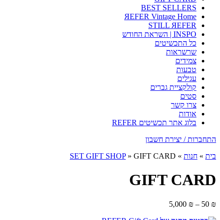
BEST SELLERS
ЯEFER Vintage Home
STILL ЯEFER
INSPO | השראת החודש
כל התכשיטים
שרשראות
צמידים
טבעות
עגילים
קולקציית גברים
סטים
צרו קשר
אודות
בלוג אתר תכשיטים REFER
התחברות / יצירת חשבון
בית
»
חנות
»
GIFT CARD
»
SET GIFT SHOP
GIFT CARD
Price
5,000
₪
–
50
₪
range: