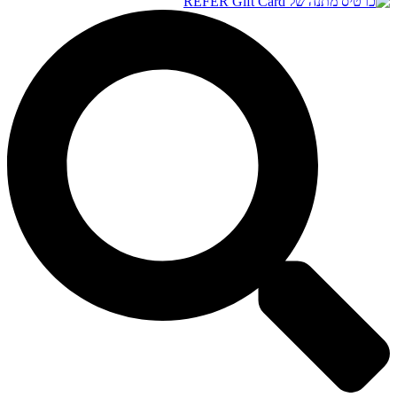
50 ₪
through
5,000 ₪