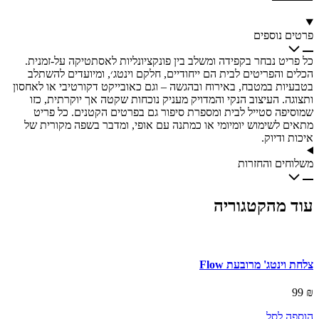
פרטים נוספים
כל פריט נבחר בקפידה ומשלב בין פונקציונליות לאסתטיקה על-זמנית.
הכלים והפריטים לבית הם ייחודיים, חלקם וינטג׳, ומיועדים להשתלב
בטבעיות במטבח, באירוח ובהגשה – וגם כאובייקט דקורטיבי או לאחסון
ותצוגה. העיצוב הנקי והמדויק מעניק נוכחות שקטה אך יוקרתית, כזו
שמוסיפה סטייל לבית ומספרת סיפור גם בפרטים הקטנים. כל פריט
מתאים לשימוש יומיומי או כמתנה עם אופי, ומדבר בשפה מקורית של
איכות ודיוק.
משלוחים והחזרות
עוד מהקטגוריה
צלחת וינטג' מרובעת Flow
99
₪
הוספה לסל