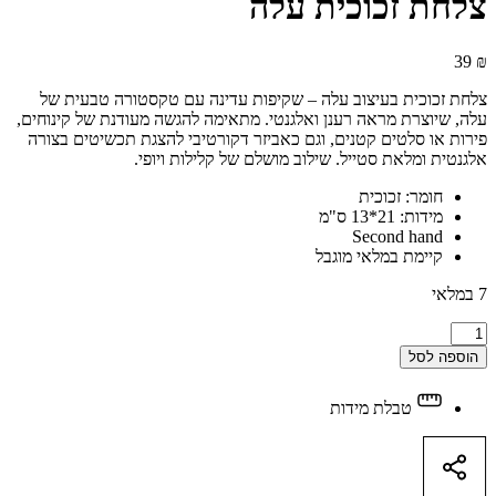
צלחת זכוכית עלה
39
₪
צלחת זכוכית בעיצוב עלה – שקיפות עדינה עם טקסטורה טבעית של
עלה, שיוצרת מראה רענן ואלגנטי. מתאימה להגשה מעודנת של קינוחים,
פירות או סלטים קטנים, וגם כאביזר דקורטיבי להצגת תכשיטים בצורה
אלגנטית ומלאת סטייל. שילוב מושלם של קלילות ויופי.
חומר: זכוכית
מידות: 21*13 ס"מ
Second hand
קיימת במלאי מוגבל
7 במלאי
צלחת
זכוכית
הוספה לסל
עלה
quantity
טבלת מידות