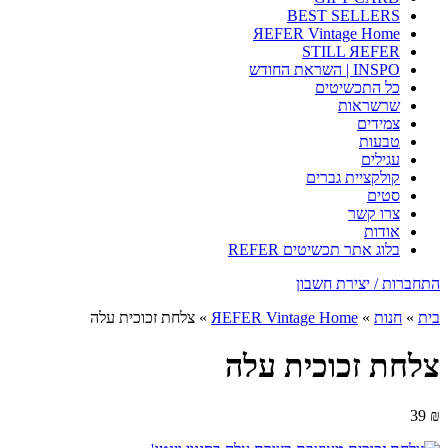
BEST SELLERS
ЯEFER Vintage Home
STILL ЯEFER
INSPO | השראת החודש
כל התכשיטים
שרשראות
צמידים
טבעות
עגילים
קולקציית גברים
סטים
צרו קשר
אודות
בלוג אתר תכשיטים REFER
התחברות / יצירת חשבון
בית
»
חנות
»
ЯEFER Vintage Home
»
צלחת זכוכית עלה
צלחת זכוכית עלה
39
₪