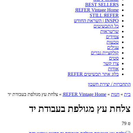
BEST SELLERS
ЯEFER Vintage Home
STILL ЯEFER
INSPO | השראת החודש
כל התכשיטים
שרשראות
צמידים
טבעות
עגילים
קולקציית גברים
סטים
צרו קשר
אודות
בלוג אתר תכשיטים REFER
התחברות / יצירת חשבון
בית
»
חנות
»
ЯEFER Vintage Home
»
צלחת עץ מגולפת בעבודת יד
צלחת עץ מגולפת בעבודת יד
79
₪