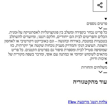
quantity
פרטים נוספים
כל פריט נבחר בקפידה ומשלב בין פונקציונליות לאסתטיקה על-זמנית.
הכלים והפריטים לבית הם ייחודיים, חלקם וינטג׳, ומיועדים להשתלב
בטבעיות במטבח, באירוח ובהגשה – וגם כאובייקט דקורטיבי או לאחסון
ותצוגה. העיצוב הנקי והמדויק מעניק נוכחות שקטה אך יוקרתית, כזו
שמוסיפה סטייל לבית ומספרת סיפור גם בפרטים הקטנים. כל פריט
מתאים לשימוש יומיומי או כמתנה עם אופי, ומדבר בשפה מקורית של
איכות ודיוק.
משלוחים והחזרות
עוד מהקטגוריה
צלחת וינטג' מרובעת Flow