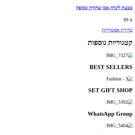
has
multiple
טבעת לינדה אבן שחורה כסופה
variants.
The
89
₪
options
may
בחירת אפשרויות
be
chosen
קטגוריות נוספות
on
the
product
page
BEST SELLERS
SET GIFT SHOP
WhatsApp Group