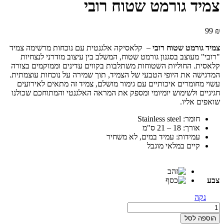
צמיד גורמט שטוח רובי
99
₪
צמיד גורמט שטוח רובי
– קלאסיקה אלגנטית עם נוכחות מרשימה צמיד
"רובי" מעוצב בסגנון גורמט שטוח, המשלב בין עיצוב מודרני לנצחיות
קלאסית. החוליות השטוחות משתלבות בקווים עדינים וממוקמים בצורה
המדגישה את היופי הטבעי של הצמיד, תוך שמירה על נוכחות עוצמתית.
עשוי מחומרים איכותיים עם גימור מושלם, צמיד זה מתאים לאירועים
חגיגיים ולשימוש יומיומי ומספק את המראה האלגנטי והמתוחכם שכולנו
שואפים אליו.
חומר: Stainless steel
אורך: 18 – 21 ס"מ
עמידות: עמיד במים, לא משחיר
קיים במלאי מוגבל
צבע
נקה
צמיד
גורמט
הוספה לסל