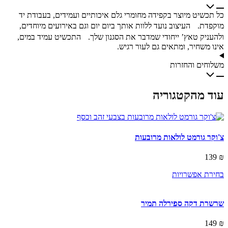
כל תכשיט מיוצר בקפידה מחומרי גלם איכותיים ועמידים, בעבודת יד
מוקפדת. העיצוב נועד ללוות אותך ביום יום וגם באירועים מיוחדים,
ולהעניק טאץ’ ייחודי שמדבר את הסגנון שלך. התכשיט עמיד במים,
אינו משחיר, ומתאים גם לעור רגיש.
משלוחים והחזרות
עוד מהקטגוריה
צ'וקר גורמט לולאות מרובעות
139
₪
This
בחירת אפשרויות
product
has
multiple
שרשרת דקה ספירלה תמיר
variants.
The
149
₪