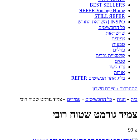
BEST SELLERS
ЯEFER Vintage Home
STILL ЯEFER
INSPO | השראת החודש
כל התכשיטים
שרשראות
צמידים
טבעות
עגילים
קולקציית גברים
סטים
צרו קשר
אודות
בלוג אתר תכשיטים REFER
התחברות / יצירת חשבון
בית
»
חנות
»
כל התכשיטים
»
צמידים
»
צמיד גורמט שטוח רובי
צמיד גורמט שטוח רובי
99
₪