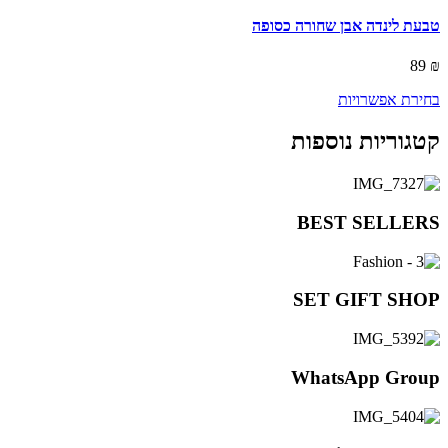
has
multiple
טבעת לינדה אבן שחורה כסופה
variants.
The
89
₪
options
may
בחירת אפשרויות
be
chosen
קטגוריות נוספות
on
the
product
page
BEST SELLERS
SET GIFT SHOP
WhatsApp Group