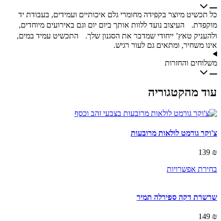
כל תכשיט מיוצר בקפידה מחומרי גלם איכותיים ועמידים, בעבודת יד
מוקפדת. העיצוב נועד ללוות אותך ביום יום וגם באירועים מיוחדים,
ולהעניק טאץ’ ייחודי שמדבר את הסגנון שלך. התכשיט עמיד במים,
אינו משחיר, ומתאים גם לעור רגיש.
משלוחים והחזרות
עוד מהקטגוריה
צ'וקר גורמט לולאות מרובעות
139
₪
This
בחירת אפשרויות
product
has
multiple
שרשרת דקה ספירלה תמיר
variants.
The
149
₪