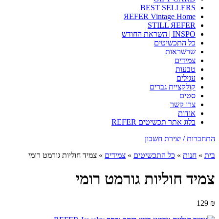
BEST SELLERS
ЯEFER Vintage Home
STILL ЯEFER
INSPO | השראת החודש
כל התכשיטים
שרשראות
צמידים
טבעות
עגילים
קולקציית גברים
סטים
צרו קשר
אודות
בלוג אתר תכשיטים REFER
התחברות / יצירת חשבון
בית
»
חנות
»
כל התכשיטים
»
צמידים
»
צמיד חוליות גורמט רומי
צמיד חוליות גורמט רומי
129
₪