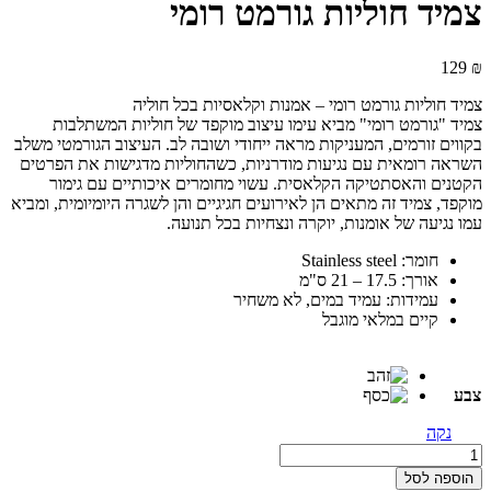
צמיד חוליות גורמט רומי
129
₪
צמיד חוליות גורמט רומי – אמנות וקלאסיות בכל חוליה
צמיד "גורמט רומי" מביא עימו עיצוב מוקפד של חוליות המשתלבות
בקווים זורמים, המעניקות מראה ייחודי ושובה לב. העיצוב הגורמטי משלב
השראה רומאית עם נגיעות מודרניות, כשהחוליות מדגישות את הפרטים
הקטנים והאסתטיקה הקלאסית. עשוי מחומרים איכותיים עם גימור
מוקפד, צמיד זה מתאים הן לאירועים חגיגיים והן לשגרה היומיומית, ומביא
עמו נגיעה של אומנות, יוקרה ונצחיות בכל תנועה.
חומר: Stainless steel
אורך: 17.5 – 21 ס"מ
עמידות: עמיד במים, לא משחיר
קיים במלאי מוגבל
צבע
נקה
צמיד
חוליות
הוספה לסל